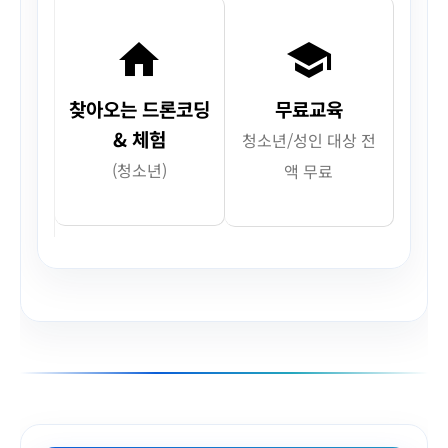
home
school
찾아오는 드론코딩
무료교육
& 체험
청소년/성인 대상 전
(청소년)
액 무료