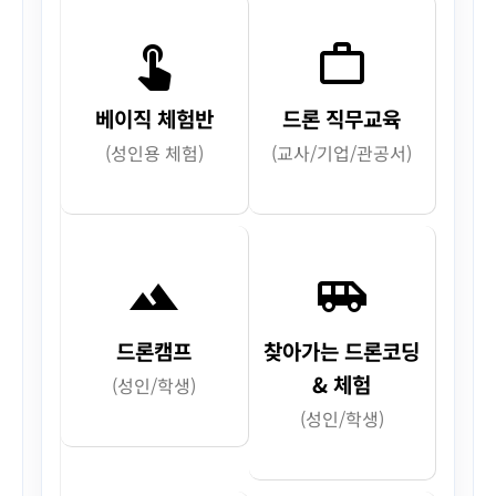
touch_app
work_outline
베이직 체험반
드론 직무교육
(성인용 체험)
(교사/기업/관공서)
terrain
airport_shuttle
드론캠프
찾아가는 드론코딩
& 체험
(성인/학생)
(성인/학생)