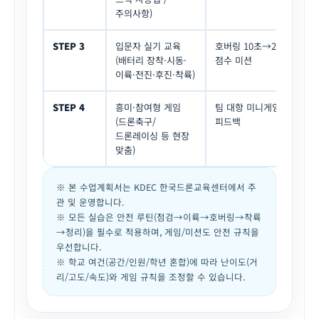
주의사항)
STEP 3
입문자 실기 교육
호버링 10초→20초→정지 
(배터리 장착·시동·
점수 미션
이륙·전진·후진·착륙)
STEP 4
흥미·참여형 게임
팀 대항 미니게임(룰 준수·안
(드론축구/
피드백
드론레이싱 등 현장
맞춤)
※ 본 수업계획서는 KDEC 한국드론교육센터에서 주
관 및 운영합니다.
※ 모든 실습은 안전 루틴(점검→이륙→호버링→착륙
→정리)을 필수로 적용하며, 게임/미션도 안전 규칙을
우선합니다.
※ 학교 여건(공간/인원/학년 혼합)에 따라 난이도(거
리/고도/속도)와 게임 규칙을 조정할 수 있습니다.