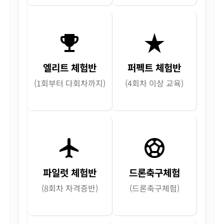
emoji_events
star_rate
엘리트 체험반
퍼펙트 체험반
(1회부터 다회차까지)
(4회차 이상 교육)
flight
sports_soccer
파일럿 체험반
드론축구체험
(8회차 자격증반)
(드론축구체험)