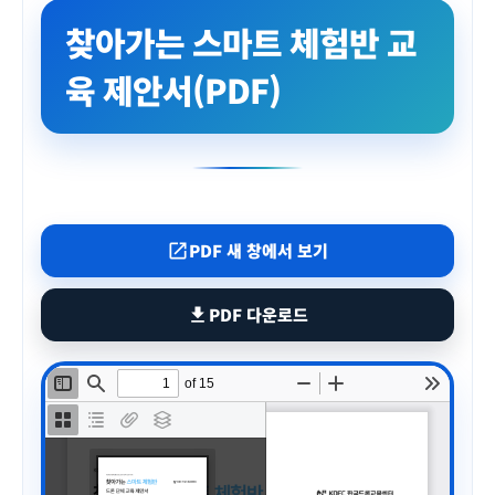
찾아가는 스마트 체험반 교
육 제안서(PDF)
PDF 새 창에서 보기
open_in_new
PDF 다운로드
download