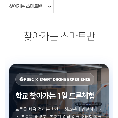
찾아가는 스마트반
찾아가는 스마트반
KDEC × SMART DRONE EXPERIENCE
explore
학교 찾아가는 1일 드론체험
드론을 처음 접하는 학생과 청소년이 안전하게 기
초 조종을 배우고, 조종기 이해·이륙·호버링·착륙·