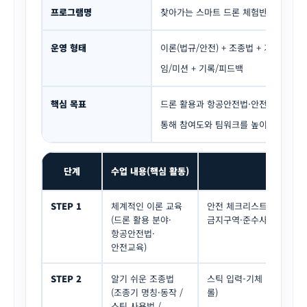
프로그램명
찾아가는 스마트 드론 체험반
운영 형태
이론(법규/안전) + 조종법 + 기초비행 +
임/미션 + 기록/피드백
핵심 목표
드론 활용과 항공안전법·안전교육을 기반
통해 참여도와 팀워크를 높이며, 기록·
단계
수업 내용(핵심 활동)
미션/
STEP 1
체계적인 이론 교육
안전 체크리스트 작성(비행 전
(드론 활용 분야·
금지구역·준수사항 퀴즈
항공안전법·
안전교육)
STEP 2
알기 쉬운 조종법
스틱 입력-기체 반응 매칭 게
(조종기 명칭·동작 /
롤)
스틱 사용법 /