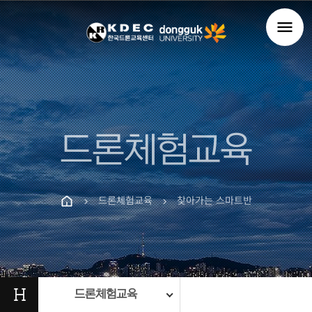
menu
드론체험교육
드론체험교육
찾아가는 스마트반
chevron_right
chevron_right
H
드론체험교육