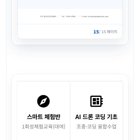
15
/ 15 페이지
explore
developer_board
스마트 체험반
AI 드론 코딩 기초
1회성체험교육(대여)
조종·코딩 융합수업