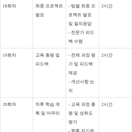
18회차
최종 프로젝트
- 팀별 최종 프
2시간
발표
로젝트 발표
및 질의응답
- 전문가 피드
백 수렴
19회차
교육 총평 및
- 전체 과정 평
2시간
피드백
가 및 피드백
제공
- 개선사항 논
의
20회차
차후 학습 계
- 교육 과정 총
2시간
획 및 마무리
평 및 성취도
평가
- 향후 자기주