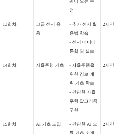
웨어 오류 수
정
13회차
고급 센서 응
- 추가 센서 활
2시간
용
용법 학습
- 센서 데이터
통합 및 실습
14회차
자율주행 기초
- 자율주행을
2시간
위한 경로 계
획 기초 학습
- 간단한 자율
주행 알고리즘
구현
15회차
AI 기초 도입
- 간단한 AI 모
2시간
듈 기초 소개