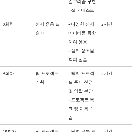
알고리즘 구현
- 실내 테스트
8회차
센서 응용 실
- 다양한 센서
2시간
습 II
데이터를 통합
하여 응용
- 심화 장애물
회피 실습
9회차
팀 프로젝트
- 팀별 프로젝
2시간
기획
트 주제 선정
및 역할 분담
- 프로젝트 목
표 및 계획 수
립
10회차
팀 프로젝트
- 팀별 로봇 프
2시간