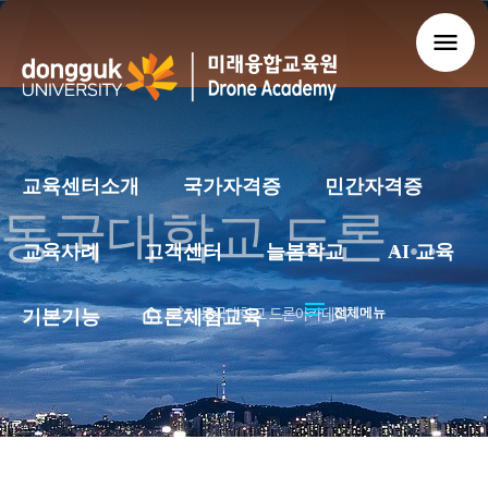
menu
교육센터소개
국가자격증
민간자격증
동국대학교 드론아카데미
교육사례
고객센터
늘봄학교
AI 교육
notes
chevron_right
전체메뉴
동국대학교 드론아카데미
기본기능
드론체험교육