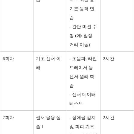
기본 동작 연
습
- 간단 미션 수
행 (예: 일정
거리 이동)
6회차
기초 센서 이
- 초음파, 라인
2시간
해
트레이서 등
센서 원리 학
습
- 센서 데이터
테스트
7회차
센서 응용 실
- 장애물 감지
2시간
습 I
및 회피 기초