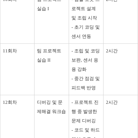
실습 I
로젝트 설계
및 조립 시작
- 초기 코딩 및
센서 연동
11회차
팀 프로젝트
- 조립 및 코딩
2시간
실습 II
보완, 센서 응
용 강화
- 중간 점검 및
피드백 반영
12회차
디버깅 및 문
- 프로젝트 진
2시간
제해결 워크숍
행 중 발생한
문제 디버깅
- 코드 및 하드