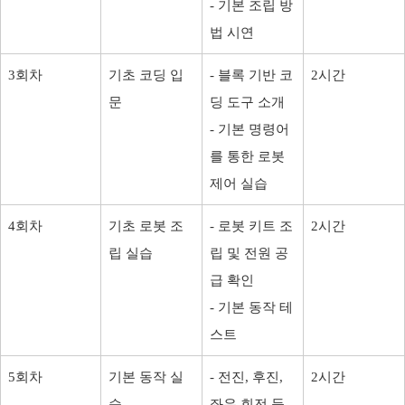
- 기본 조립 방
법 시연
3회차
기초 코딩 입
- 블록 기반 코
2시간
문
딩 도구 소개
- 기본 명령어
를 통한 로봇
제어 실습
4회차
기초 로봇 조
- 로봇 키트 조
2시간
립 실습
립 및 전원 공
급 확인
- 기본 동작 테
스트
5회차
기본 동작 실
- 전진, 후진,
2시간
습
좌우 회전 등